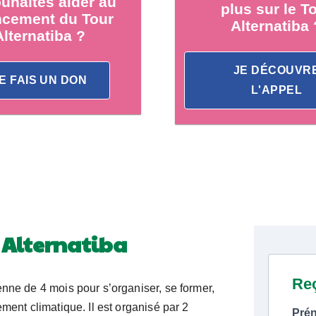
uhaites aider au
plus sur le T
ncement du Tour
Alternatiba 
Alternatiba ?
JE DÉCOUVR
E FAIS UN DON
L'APPEL
r Alternatiba
enne de 4 mois pour s’organiser, se former,
ment climatique. Il est organisé par 2