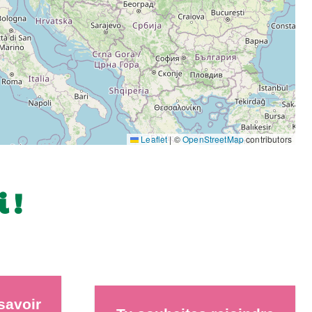
Leaflet
|
©
OpenStreetMap
contributors
 !
savoir