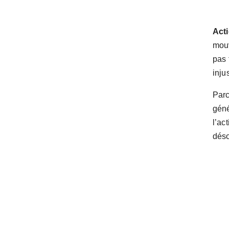
Act
mouv
pas 
inju
Parc
géné
l’act
déso