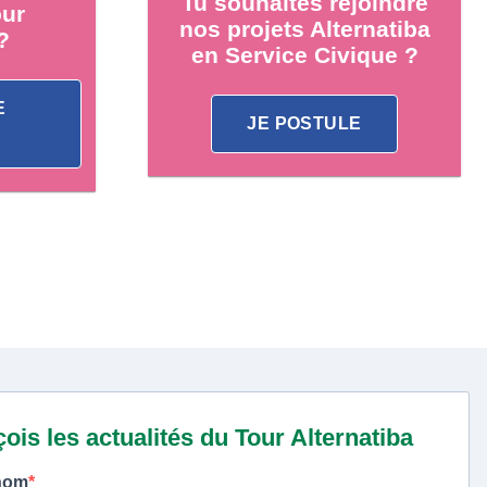
Tu souhaites rejoindre
our
nos projets Alternatiba
?
en Service Civique ?
E
JE POSTULE