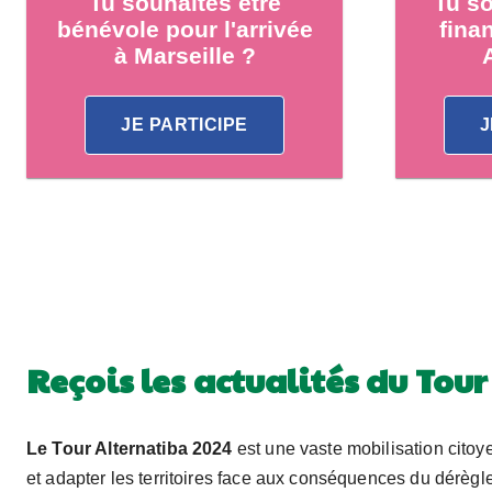
Tu souhaites être
Tu so
bénévole pour l'arrivée
fina
à Marseille ?
JE PARTICIPE
J
Reçois les actualités du Tou
Le Tour Alternatiba 2024
est une vaste mobilisation citoy
et adapter les territoires face aux conséquences du dérègle